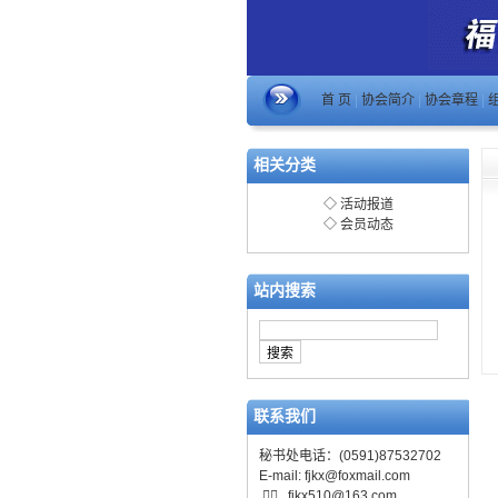
首 页
|
协会简介
|
协会章程
|
相关分类
◇
活动报道
◇
会员动态
站内搜索
联系我们
秘书处电话：(0591)87532702
E-mail:
fjkx@foxmail.com

fjkx510@163.com