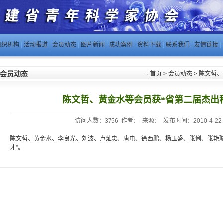
组织机构
|
活动报道
|
会员动态
|
图片新闻
|
成功案例
|
资料下载
|
联系我们
|
友情链接
|
会员动态
·
首页
>
会员动态
> 陈文哲
陈文哲、黄金水等会员获“省第二届杰出
访问人数：3756 作者： 来源： 发布时间：2010-4-22 11
陈文哲、黄金水、李良光、刘波、卢灿忠、唐电、徐西鹏、杨玉盛、张俐、张艳璇
才”。