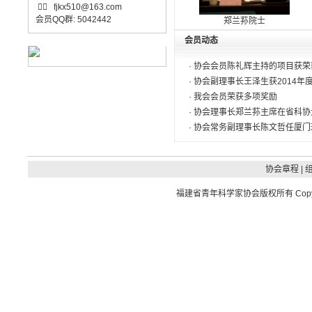

fjkx510@163.com
会员QQ群: 5042442
郑兰荪院士
会员动态
·
协会会员陈礼辉主持的项目获荣
·
协会副理事长王泽生获2014年
·
我会会员荣获多项奖励
·
协会理事长郑兰荪主席在省科协
·
协会常务副理事长陈文哲任厦门
协会章程
|
福建省青年科学家协会
版权所有 Copyrig