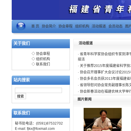
首 页
|
协会简介
|
协会章程
|
组织机构
|
活动报道
|
会员动态
|
图
关于我们
活动报道
◇
协会章程
·
省青年科学家协会组织专家到漳
◇
组织机构
接活
◇
联系我们
·
关于推荐2015年度福建省科学
·
协会召开理事扩大会议讨论201
·
协会多名会员获2013年度福建
站内搜索
·
省领导慰问协会常务副理事长陈
·
协会新春活动在福建农林大学举
图片新闻
联系我们
秘书处电话：(0591)87532702
E-mail:
fjkx@foxmail.com