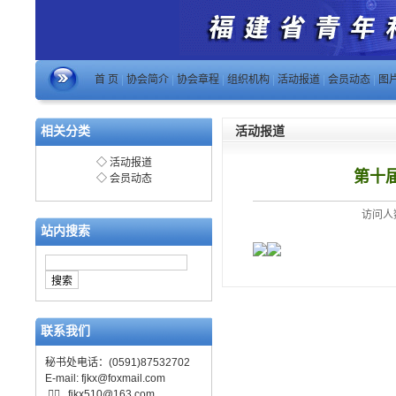
首 页
|
协会简介
|
协会章程
|
组织机构
|
活动报道
|
会员动态
|
图
相关分类
活动报道
◇
活动报道
第十
◇
会员动态
访问人数
站内搜索
联系我们
秘书处电话：(0591)87532702
E-mail:
fjkx@foxmail.com

fjkx510@163.com