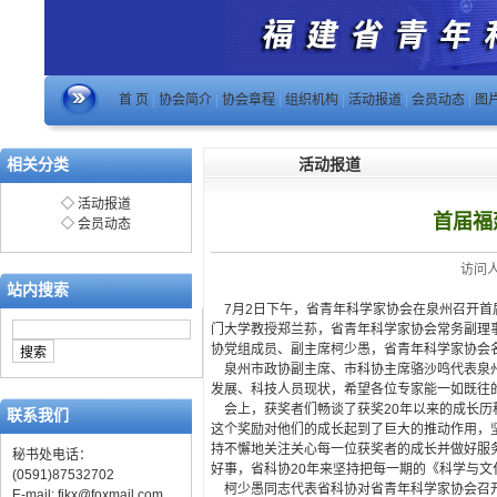
首 页
|
协会简介
|
协会章程
|
组织机构
|
活动报道
|
会员动态
|
图
相关分类
活动报道
◇
活动报道
首届福
◇
会员动态
访问人数
站内搜索
7月2日下午，省青年科学家协会在泉州召开首
门大学教授郑兰荪，省青年科学家协会常务副理
协党组成员、副主席柯少愚，省青年科学家协会
泉州市政协副主席、市科协主席骆沙鸣代表泉州
发展、科技人员现状，希望各位专家能一如既往
会上，获奖者们畅谈了获奖20年以来的成长历
联系我们
这个奖励对他们的成长起到了巨大的推动作用，
持不懈地关注关心每一位获奖者的成长并做好服
秘书处电话：
好事，省科协20年来坚持把每一期的《科学与
(0591)87532702
柯少愚同志代表省科协对省青年科学家协会召开
E-mail:
fjkx@foxmail.com