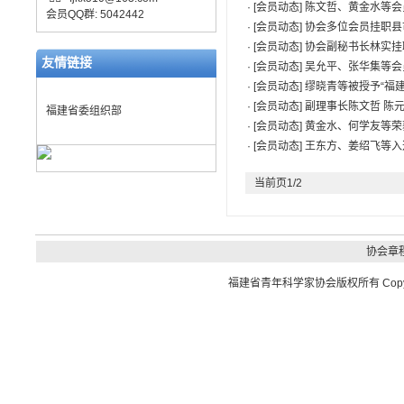
· [会员动态]
陈文哲、黄金水等会
会员QQ群: 5042442
· [会员动态]
协会多位会员挂职县
· [会员动态]
协会副秘书长林实挂
友情链接
· [会员动态]
吴允平、张华集等会
· [会员动态]
缪晓青等被授予“福
· [会员动态]
副理事长陈文哲 陈
福建省委组织部
· [会员动态]
黄金水、何学友等荣
· [会员动态]
王东方、姜绍飞等入选
当前页1/2
协会章
福建省青年科学家协会
版权所有 Copyrig