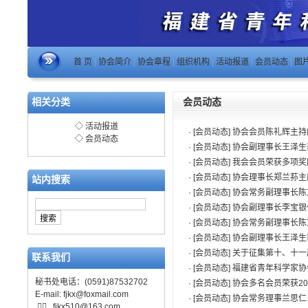
首 页
|
协会简介
|
协会章程
|
组织机构
|
活动报道
|
会员动态
|
图
相关分类
会员动态
◇
活动报道
· [会员动态]
协会会员陈礼辉主持
◇
会员动态
· [会员动态]
协会副理事长王泽生
· [会员动态]
我会会员荣获多项奖
· [会员动态]
协会理事长郑兰荪主
站内搜索
· [会员动态]
协会常务副理事长陈
· [会员动态]
协会副理事长李宝银
· [会员动态]
协会常务副理事长陈
· [会员动态]
协会副理事长王泽生
· [会员动态]
关于征集第十、十一
联系我们
· [会员动态]
福建省青年科学家协
秘书处电话：(0591)87532702
· [会员动态]
协会多名会员荣获2
E-mail:
fjkx@foxmail.com
· [会员动态]
协会常务理事兰思仁

fjkx510@163.com