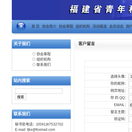
首 页
|
协会简介
|
协会章程
|
组织机构
|
活动报道
|
会员动态
|
图
关于我们
客户留言
◇
协会章程
◇
组织机构
◇
联系我们
选择头像：
站内搜索
你的昵称：
网页地址：
你 的 QQ：
EMAIL：
留言主题：
联系我们
验证码：
秘书处电话：(0591)87532702
E-mail:
fjkx@foxmail.com