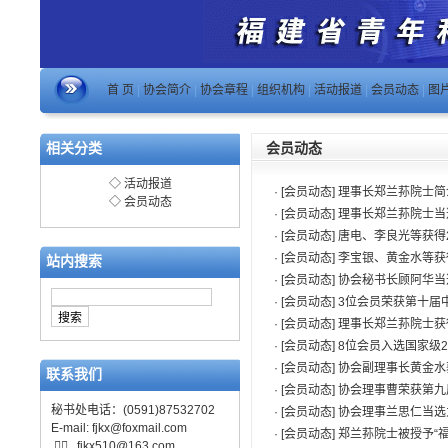
首 页
|
协会简介
|
协会章程
|
组织机构
|
活动报道
|
会员动态
|
图
相关分类
会员动态
◇
活动报道
· [会员动态]
理事长郑兰荪院士简
◇
会员动态
· [会员动态]
理事长郑兰荪院士当
· [会员动态]
唐电、李良光等获得
· [会员动态]
李宝银、黄金水等获
站内搜索
· [会员动态]
协会秘书长顾阿华当
· [会员动态]
3位会员荣获第十届
· [会员动态]
理事长郑兰荪院士获
· [会员动态]
8位会员入选国家级2
· [会员动态]
协会副理事长黄金水
联系我们
· [会员动态]
协会理事曹荣获第九
秘书处电话：(0591)87532702
· [会员动态]
协会理事兰思仁当选
E-mail:
fjkx@foxmail.com
· [会员动态]
郑兰荪院士被授予“

fjkx510@163.com